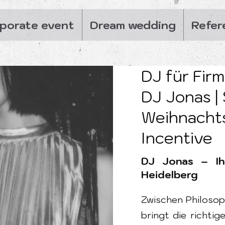
porate event
Dream wedding
Refer
DJ für Fir
DJ Jonas |
Weihnachts
Incentive
DJ Jonas – Ih
Heidelberg
Zwischen Philoso
bringt die richti